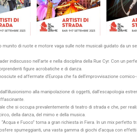
munito di ruote e motore vaga sulle note musicali guidato da un set
eader indiscusso nell’arte e nella disciplina della Rue Cyr. Con un perfe
orprendenti figure acrobatiche e di danza.
osciute ed affermate d’Europa che fa dell’improvvisazione comico-musi
i, dall’illusionismo alla manipolazione di oggetti, dall’escapologia e
ffascinante.
e che si occupa prevalentemente di teatro di strada e che, per realizza
l circo, della danza, del mimo e della musica.
“Acqua e Fuoco” torna a gran richiesta in Fiera. In un mix perfetto tr
sfere spumeggianti, una vasta gamma di giochi d’acqua con effetti