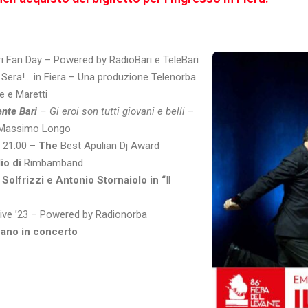
ri Fan Day – Powered by RadioBari e TeleBari
Sera!… in Fiera – Una produzione Telenorba
e e Maretti
nte Bari
– Gi eroi son tutti giovani e belli
–
a Massimo Longo
e 21:00 –
The
Best Apulian Dj Award
io di
Rimbamband
 Solfrizzi e Antonio Stornaiolo in “
Il
live ’23 – Powered by Radionorba
Bano in concerto