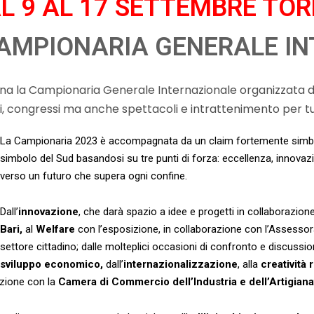
L 9 AL 17 SETTEMBRE TO
CAMPIONARIA GENERALE I
 la Campionaria Generale Internazionale organizzata dal
ri, congressi ma anche spettacoli e intrattenimento per tut
La Campionaria 2023 è accompagnata da un claim fortemente simb
simbolo del Sud basandosi su tre punti di forza: eccellenza, innova
verso un futuro che supera ogni confine.
Dall’
innovazione
, che darà spazio a idee e progetti in collaborazion
Bari,
al
Welfare
con l’esposizione, in collaborazione con l’Assesso
settore cittadino; dalle molteplici occasioni di confronto e discussion
sviluppo economico,
dall’
internazionalizzazione
, alla
creatività 
azione con la
Camera di Commercio dell’Industria e dell’Artigianat