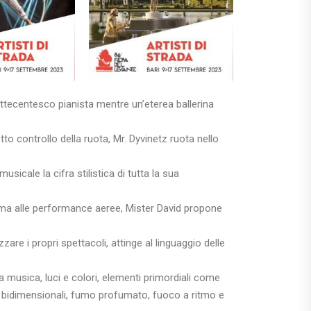
tecentesco pianista mentre un’eterea ballerina
tto controllo della ruota, Mr. Dyvinetz ruota nello
cale la cifra stilistica di tutta la sua
strema alle performance aeree, Mister David propone
re i propri spettacoli, attinge al linguaggio delle
a musica, luci e colori, elementi primordiali come
 bidimensionali, fumo profumato, fuoco a ritmo e