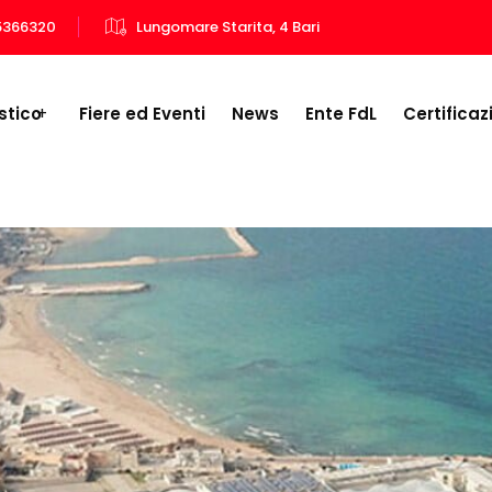
5366320
Lungomare Starita, 4 Bari
stico
Fiere ed Eventi
News
Ente FdL
Certificaz