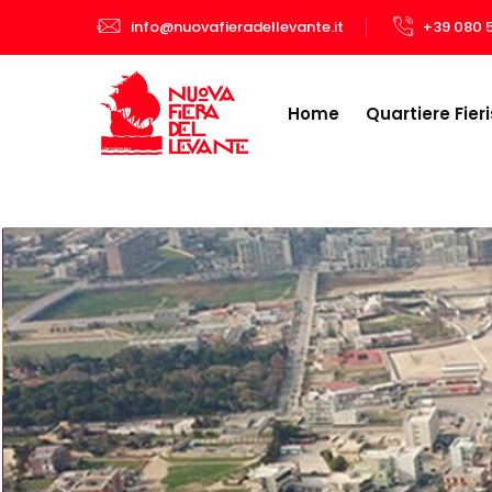
info@nuovafieradellevante.it
+39 080 
Home
Quartiere Fieri