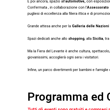
E poi ancora, spazio all’
automotive,
con esposizione
Confermata , in collaborazione con l’
Assessorato r
pugliesi di eccellenza alla filiera ittica e di promozi
Grande attesa anche per la
Galleria delle Nazioni
Spazi dedicati anche allo
shopping
, alla
Sicilia
, tr
Ma la Fiera del Levante è anche cultura, spettacolo, i
giovanissimi, accoglierà ogni sera i visitatori.
Infine, un parco divertimenti per bambini e famiglie e t
Programma ed O
Tutti gli eventi sono gratuiti e compresi n