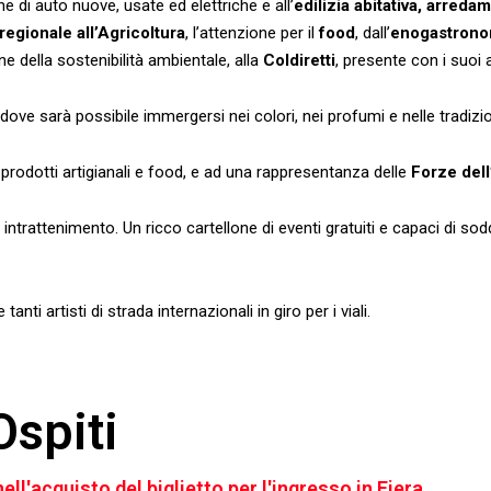
 di auto nuove, usate ed elettriche e all’
edilizia abitativa, arred
egionale all’Agricoltura
, l’attenzione per il
food
, dall’
enogastrono
one della sostenibilità ambientale, alla
Coldiretti
, presente con i suoi 
dove sarà possibile immergersi nei colori, nei profumi e nelle tradizion
a prodotti artigianali e food, e ad una rappresentanza delle
Forze dell
ntrattenimento. Un ricco cartellone di eventi gratuiti e capaci di soddi
anti artisti di strada internazionali in giro per i viali.
spiti
ell'acquisto del biglietto per l'ingresso in Fiera.