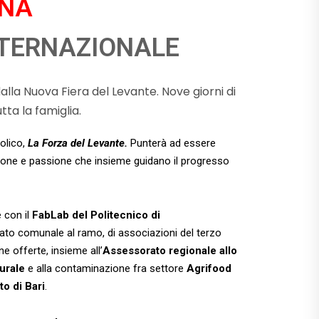
RNA
NTERNAZIONALE
la Nuova Fiera del Levante. Nove giorni di
ta la famiglia.
olico,
La Forza del Levante.
Punterà ad essere
zione e passione che insieme guidano il progresso
e con il
FabLab del Politecnico di
rato comunale al ramo, di associazioni del terzo
e offerte, insieme all’
Assessorato regionale allo
rurale
e alla contaminazione fra settore
Agrifood
o di Bari
.