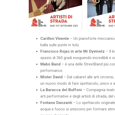
Carillon Vivente
– Un pianoforte meccanico 
balla sulle punte in tutù.
Francisco Rojas in arte Mr Dyvinetz
– Il l
spazio di 360 gradi eseguendo incredibili e s
Mabò Band
– è una delle StreetBand più con
performance.
Mister David
– Dal cabaret alle arti circens
un nuovo modo di fare spettacolo, unico e a
La Baracca del Buffoni
– Compagnia teatral
arti performative e degli artisti di strada, de
Fontane Danzanti
– Lo spettacolo originale 
acqua e fuoco si uniscono per formare atmo