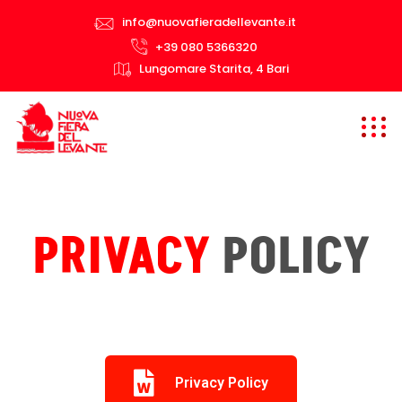
info@nuovafieradellevante.it
+39 080 5366320
Lungomare Starita, 4 Bari
PRIVACY
POLICY
Privacy Policy