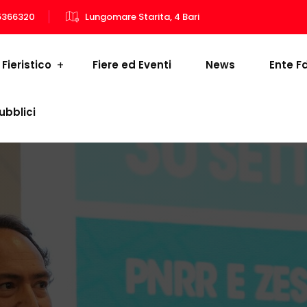
5366320
Lungomare Starita, 4 Bari
Fieristico
Fiere ed Eventi
News
Ente F
ubblici