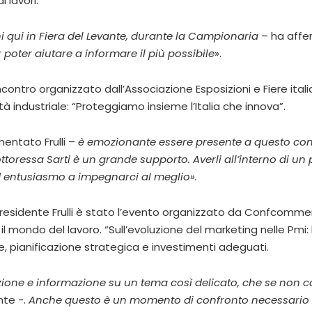
i lavori.
ni qui in Fiera del Levante, durante la Campionaria
– ha affer
oter aiutare a informare il più possibile
».
l’incontro organizzato dall’Associazione Esposizioni e Fiere it
à industriale: “Proteggiamo insieme l’Italia che innova”.
ntato Frulli –
è emozionante essere presente a questo con
ttoressa Sarti è un grande supporto. Averli all’interno di un
 ed entusiasmo a impegnarci al meglio».
sidente Frulli è stato l’evento organizzato da Confcommercio 
 il mondo del lavoro. “Sull’evoluzione del marketing nelle Pmi:
e, pianificazione strategica e investimenti adeguati.
zione e informazione su un tema così delicato, che se non c
nte -.
Anche questo è un momento di confronto necessario n