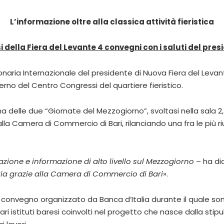
L’informazione oltre alla classica attività fieristica
 della Fiera del Levante 4 convegni con i saluti del pres
onaria Internazionale del presidente di Nuova Fiera del Levan
erno del Centro Congressi del quartiere fieristico.
ma delle due “Giornate del Mezzogiorno”, svoltasi nella sala 2
lla Camera di Commercio di Bari, rilanciando una fra le più r
ione e informazione di alto livello sul Mezzogiorno
– ha dic
ria grazie alla Camera di Commercio di Bari
».
to il convegno organizzato da Banca d’Italia durante il quale s
vari istituti baresi coinvolti nel progetto che nasce dalla stipu