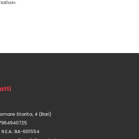
mativa».
atti
omare Starita, 4 (Bari)
07964940725
R.E.A.: BA-601554