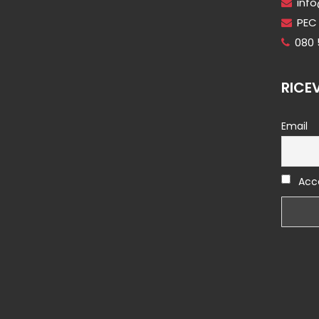
info
PEC 
080
RICE
Email
Acce