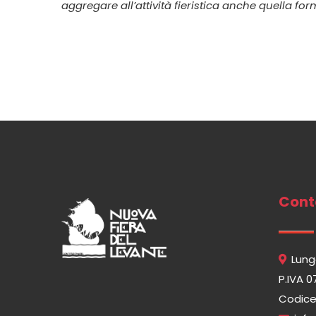
aggregare all’attività fieristica anche quella for
Cont
Lung
P.IVA 
Codice 