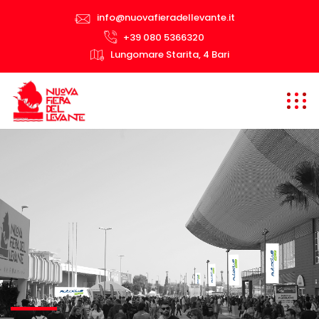
info@nuovafieradellevante.it
+39 080 5366320
Lungomare Starita, 4 Bari